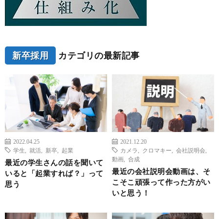
新卒採用
カテゴリの最新記事
2022.04.25
2021.12.20
学生
,
就活
,
新卒
,
起業
カメラ
,
クロマキー
,
会社説明会
,
動画
,
合成
最近の学生さんの話を聞いて
最近の会社説明会動画は、そ
いると「起業すれば？」って
こそこ頑張って作った方がい
思う
いと思う！