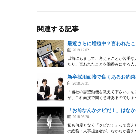
関連する記事
最近さらに増殖中？言われたこ
2019.12.02
以前にもまして、考えることが苦手な
たり、言われたことを鵜呑みにする人。 
新卒採用面接で良くあるお約束
2018.08.31
「当社の志望動機を教えて下さい」を
が、これ面接で聞く意味あるのでしょう
「お前なんかクビだ！」はなか
2018.06.20
私も何度となく「クビだ！」って言え
の総務・人事担当者が、なかなか言えな