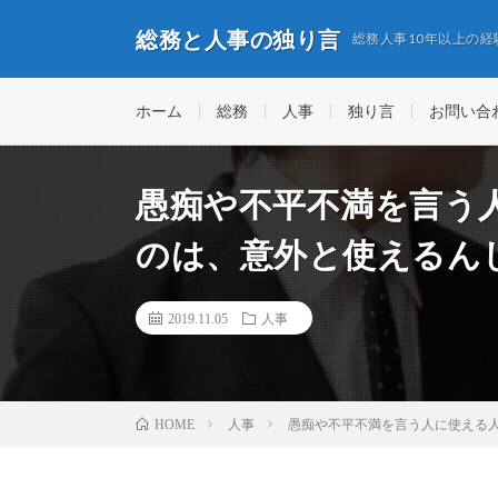
総務と人事の独り言
総務人事10年以上の
ホーム
総務
人事
独り言
お問い合
愚痴や不平不満を言う
のは、意外と使えるん
2019.11.05
人事
人事
愚痴や不平不満を言う人に使える
HOME