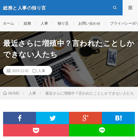
総務と人事の独り言
ホーム
総務
人事
独り言
お問い合わせ
プライバシーポ
最近さらに増殖中？言われたことしか
できない人たち
2019.12.02
人事
人事
最近さらに増殖中？言われたことしかできない人たち
HOME