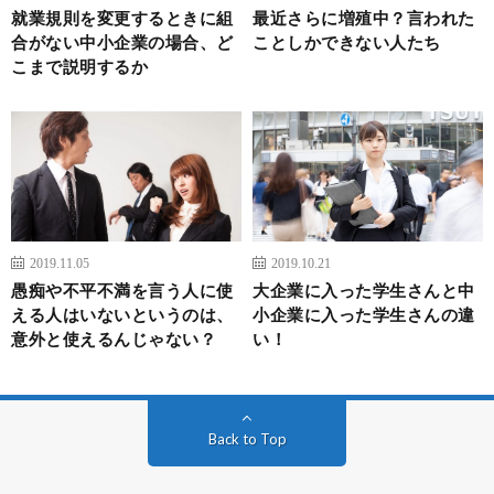
就業規則を変更するときに組
最近さらに増殖中？言われた
合がない中小企業の場合、ど
ことしかできない人たち
こまで説明するか
2019.11.05
2019.10.21
愚痴や不平不満を言う人に使
大企業に入った学生さんと中
える人はいないというのは、
小企業に入った学生さんの違
意外と使えるんじゃない？
い！
Back to Top