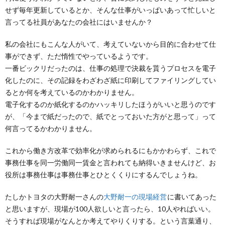
せず毎年更新しているとか、そんな仕事がいっぱいあって忙しいと
言ってる社員があなたの会社にはいませんか？
私の会社にもこんな人がいて、考えていないから目的に合わせて仕
事ができず、ただ惰性でやっているようです。
一番ビックリだったのは、仕事の処理で決裁を貰うプロセスを電子
化したのに、その記録をわざわざ紙に印刷してファイリングしてい
るとか何を考えているのかわかりません。
電子化するのか紙化するのかハッキリしたほうがいいと思うのです
が、「今まで紙だったので、紙でとっておいた方がと思って」って
何言ってるかわかりません。
これから働き方改革で効率化が求められるにもかかわらず、これで
事務仕事を同一労働同一賃金と言われても納得いきませんけど、お
役所は事務仕事は事務仕事とひとくくりにするんでしょうね。
たしかトヨタの大野耐一さんの
大野耐一の現場経営
に書いてあった
と思いますが、現場が100人欲しいと言ったら、10人やればいい。
そうすれば現場がなんとか考えてやりくりする。という言葉通り、