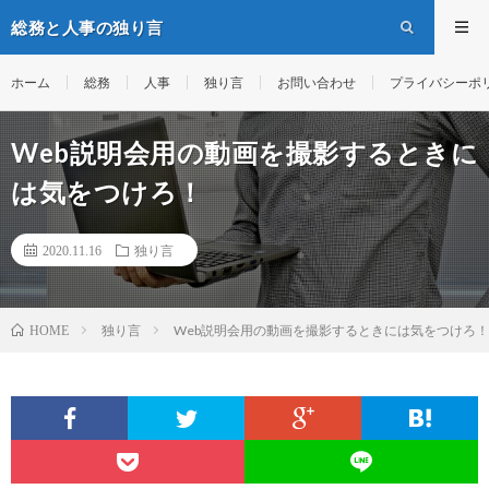
総務と人事の独り言
ホーム
総務
人事
独り言
お問い合わせ
プライバシーポ
Web説明会用の動画を撮影するときに
は気をつけろ！
2020.11.16
独り言
独り言
Web説明会用の動画を撮影するときには気をつけろ！
HOME