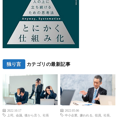
独り言
カテゴリの最新記事
2022.10.17
2022.05.06
上司
,
会議
,
後から言う
,
社長
中小企業
,
嫌われる
,
役員
,
社長
,