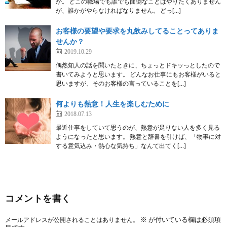
か。 どこの職場でも誰でも面倒なことはやりたくありません
が、誰かがやらなければなりません。 どっ[…]
お客様の要望や要求を丸飲みしてることってありま
せんか？
2019.10.29
偶然知人の話を聞いたときに、ちょっとドキッっとしたので
書いてみようと思います。 どんなお仕事にもお客様がいると
思いますが、そのお客様の言っていることを[…]
何よりも熱意！人生を楽しむために
2018.07.13
最近仕事をしていて思うのが、熱意が足りない人を多く見る
ようになったと思います。 熱意と辞書を引けば、「物事に対
する意気込み・熱心な気持ち」なんて出てく[…]
コメントを書く
※
が付いている欄は必須項
メールアドレスが公開されることはありません。