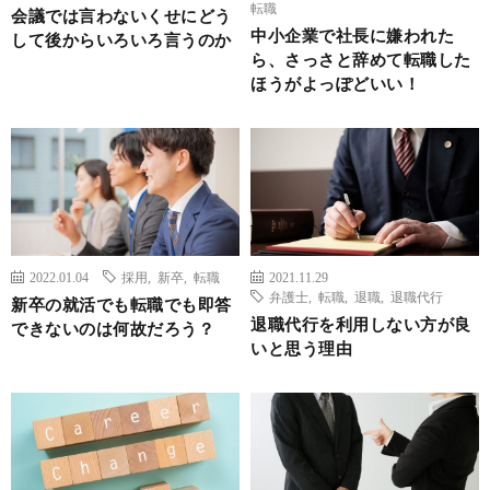
転職
会議では言わないくせにどう
中小企業で社長に嫌われた
して後からいろいろ言うのか
ら、さっさと辞めて転職した
ほうがよっぽどいい！
2022.01.04
採用
,
新卒
,
転職
2021.11.29
弁護士
,
転職
,
退職
,
退職代行
新卒の就活でも転職でも即答
退職代行を利用しない方が良
できないのは何故だろう？
いと思う理由