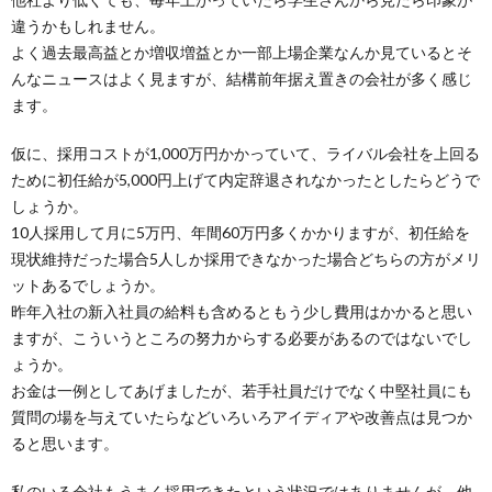
違うかもしれません。
よく過去最高益とか増収増益とか一部上場企業なんか見ているとそ
んなニュースはよく見ますが、結構前年据え置きの会社が多く感じ
ます。
仮に、採用コストが1,000万円かかっていて、ライバル会社を上回る
ために初任給が5,000円上げて内定辞退されなかったとしたらどうで
しょうか。
10人採用して月に5万円、年間60万円多くかかりますが、初任給を
現状維持だった場合5人しか採用できなかった場合どちらの方がメリ
ットあるでしょうか。
昨年入社の新入社員の給料も含めるともう少し費用はかかると思い
ますが、こういうところの努力からする必要があるのではないでし
ょうか。
お金は一例としてあげましたが、若手社員だけでなく中堅社員にも
質問の場を与えていたらなどいろいろアイディアや改善点は見つか
ると思います。
私のいる会社もうまく採用できたという状況ではありませんが、他