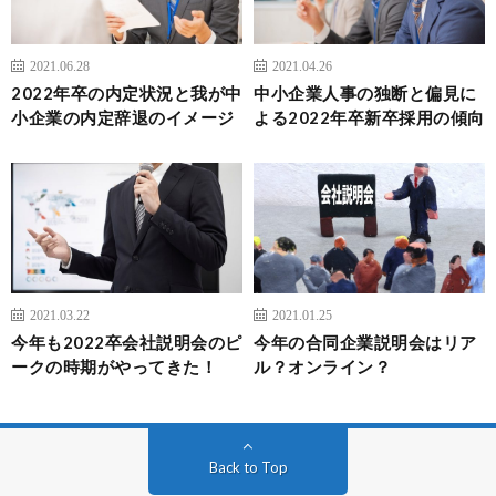
2021.06.28
2021.04.26
2022年卒の内定状況と我が中
中小企業人事の独断と偏見に
小企業の内定辞退のイメージ
よる2022年卒新卒採用の傾向
2021.03.22
2021.01.25
今年も2022卒会社説明会のピ
今年の合同企業説明会はリア
ークの時期がやってきた！
ル？オンライン？
Back to Top