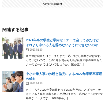
Advertisement
関連する記事
2021年卒の学生と学内セミナーで会ってみたけど…
それより今いる人を辞めないようにできないのか
2020.02.10
経団連は廃止だけど、まだまだ一応3月から解禁なのは変わ
っていないので、この1月下旬から2月が私立大学の学内セミ
ナーのピークではないでしょうか。 国公立[…]
中小企業人事の独断と偏見による2022年卒新卒採用
の傾向
2021.04.26
さて、もう2022年卒は終わって2023年卒のことばっかり考
えている人事担当者も多いと思いますが、私のところは2022
年卒がピークです。 2023年卒[…]