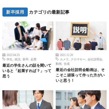
新卒採用
カテゴリの最新記事
2022.04.25
2021.12.20
学生
,
就活
,
新卒
,
起業
カメラ
,
クロマキー
,
会社説明会
,
動画
,
合成
最近の学生さんの話を聞いて
最近の会社説明会動画は、そ
いると「起業すれば？」って
こそこ頑張って作った方がい
思う
いと思う！