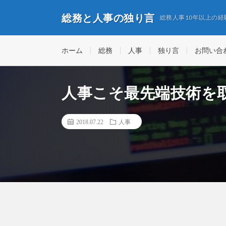
総務と人事の独り言
総務人事10年以上の
ホーム
総務
人事
独り言
お問い合
人事こそ最先端技術を
2018.07.22
人事