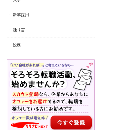
新卒採用
独り言
総務