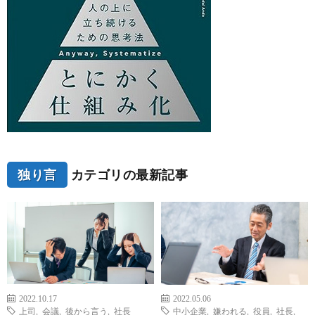
独り言
カテゴリの最新記事
2022.10.17
2022.05.06
上司
,
会議
,
後から言う
,
社長
中小企業
,
嫌われる
,
役員
,
社長
,