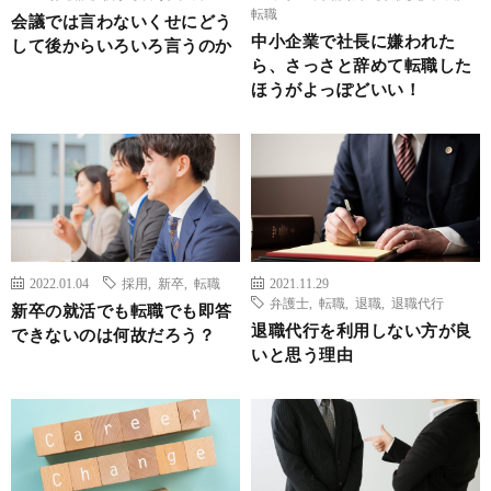
転職
会議では言わないくせにどう
中小企業で社長に嫌われた
して後からいろいろ言うのか
ら、さっさと辞めて転職した
ほうがよっぽどいい！
2022.01.04
採用
,
新卒
,
転職
2021.11.29
弁護士
,
転職
,
退職
,
退職代行
新卒の就活でも転職でも即答
退職代行を利用しない方が良
できないのは何故だろう？
いと思う理由