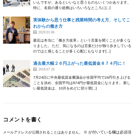
いんですが、あるといいなと思うものもいくつかあります。
特に、名前の通り総務はいろいろなところに[…]
実体験から思う仕事と残業時間の考え方、そしてこ
れからの働き方
2020.01.06
最近は本当に「働き方改革」という言葉を聞くことが多くな
りました。 ただ、気になるのは言葉だけが独り歩きしている
のではと感じることが多く心配にもなります[…]
過去最大幅２６円上がった最低賃金８７４円に！
2018.07.26
7月24日に中央最低賃金審議会が全国平均で26円引き上げる
ことを決め、全国平均は874円が最低賃金になります。 新し
い最低賃金は、10月をめどに切り替[…]
コメントを書く
※
が付いている欄は必須項
メールアドレスが公開されることはありません。